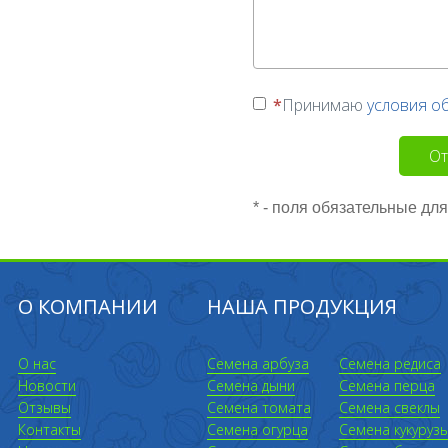
Принимаю
условия о
От
* - поля обязательные дл
О КОМПАНИИ
НАША ПРОДУКЦИЯ
О нас
Семена арбуза
Семена редиса
Новости
Семена дыни
Семена перца
Отзывы
Семена томата
Семена свеклы
Контакты
Семена огурца
Семена кукуруз