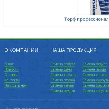
Торф профессиональ
О КОМПАНИИ
НАША ПРОДУКЦИЯ
О нас
Семена арбуза
Семена редиса
Новости
Семена дыни
Семена перца
Отзывы
Семена томата
Семена свеклы
Контакты
Семена огурца
Семена кукуруз
Написать нам
Семена тыквы
Семена баклаж
Семена редьки
Семена капусты