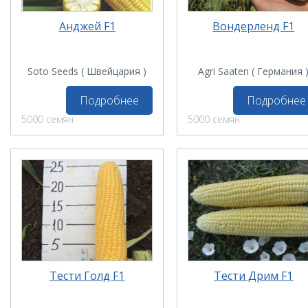
Анджей F1
Вондерленд F1
Soto Seeds ( Швейцария )
Agri Saaten ( Германия 
Подробнее
Подробнее
5000 семян
5000 семян
Тести Голд F1
Тести Дрим F1