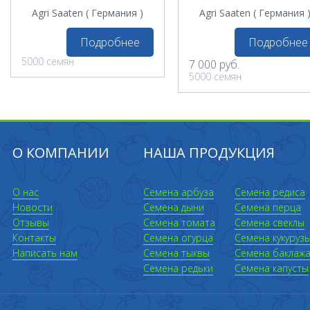
Agri Saaten ( Германия )
Agri Saaten ( Германия 
Подробнее
Подробнее
5000 семян
7 000
руб.
5000 семян
О КОМПАНИИ
НАША ПРОДУКЦИЯ
О нас
Семена арбуза
Семена редиса
Новости
Семена дыни
Семена перца
Отзывы
Семена томата
Семена свеклы
Контакты
Семена огурца
Семена кукуруз
Написать нам
Семена тыквы
Семена баклаж
Семена редьки
Семена капусты