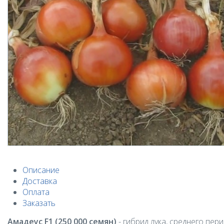
Описание
Доставка
Оплата
Заказать
Амадеус F1 (250 000 семян)
- гибрид лука, среднего пер