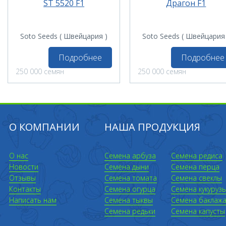
ST 5520 F1
Драгон F1
Soto Seeds ( Швейцария )
Soto Seeds ( Швейцария
Подробнее
Подробнее
250 000 семян
250 000 семян
О КОМПАНИИ
НАША ПРОДУКЦИЯ
О нас
Семена арбуза
Семена редиса
Новости
Семена дыни
Семена перца
Отзывы
Семена томата
Семена свеклы
Контакты
Семена огурца
Семена кукуруз
Написать нам
Семена тыквы
Семена баклаж
Семена редьки
Семена капусты