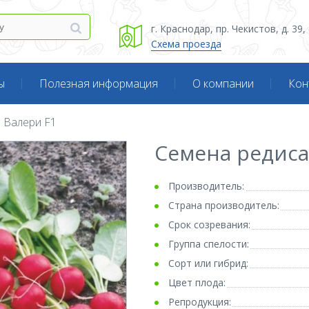
г. Краснодар, пр. Чекистов, д. 39
Схема проезда
ы
Полезная информация
О компании
Кон
Валери F1
Семена редиса
Производитель:
Страна производитель:
Срок созревания:
Группа спелости:
Сорт или гибрид:
Цвет плода:
Репродукция: