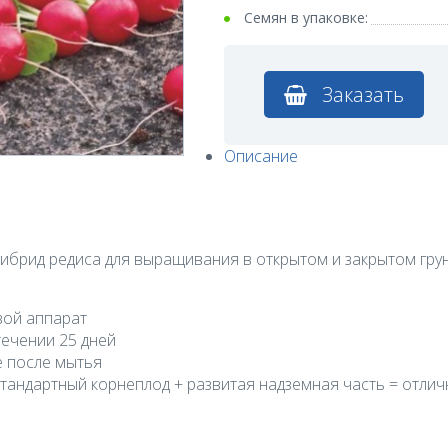
Семян в упаковке:
Заказать
Описание
гибрид редиса для выращивания в открытом и закрытом грун
вой аппарат
течении 25 дней
е после мытья
стандартный корнеплод + развитая надземная часть = отли