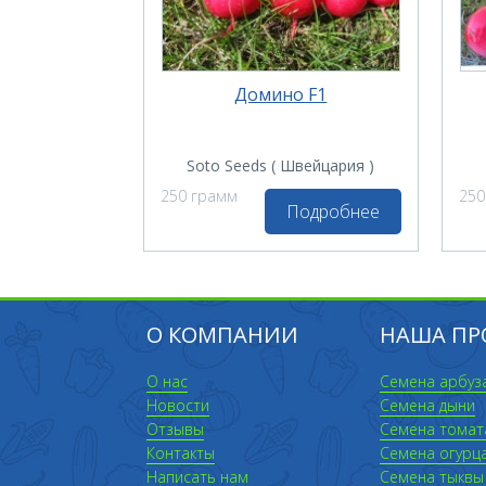
Домино F1
Soto Seeds ( Швейцария )
250 грамм
250
Подробнее
О КОМПАНИИ
НАША ПР
О нас
Семена арбуз
Новости
Семена дыни
Отзывы
Семена томат
Контакты
Семена огурц
Написать нам
Семена тыквы