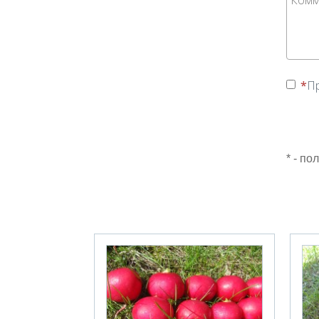
П
* - п