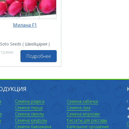
Милана F1
Soto Seeds ( Швейцария )
 грамм
Подробнее
ОДУКЦИЯ
а
Семена редиса
Семена кабачка
г
Семена перца
Семена лука
а
Семена свеклы
Семена моркови
а
Семена кукурузы
Кассеты для рассады
Семена баклажана
Капельное орошение