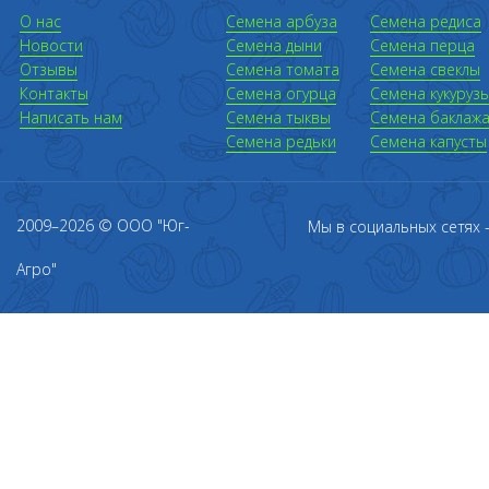
О нас
Семена арбуза
Семена редиса
Новости
Семена дыни
Семена перца
Отзывы
Семена томата
Семена свеклы
Контакты
Семена огурца
Семена кукуруз
Написать нам
Семена тыквы
Семена баклаж
Семена редьки
Семена капусты
2009–2026 © ООО "Юг-
Мы в социальных сетях
Агро"