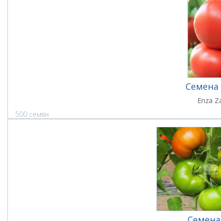
Семена 
Enza Z
500 семян
Семена