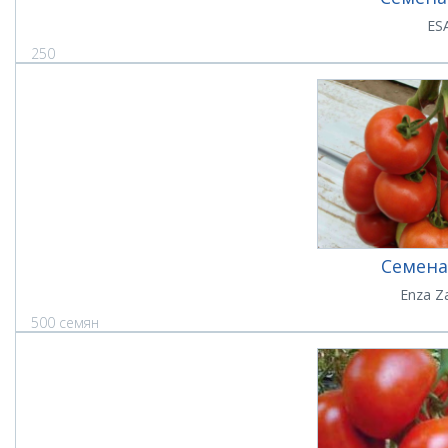
ES
250
Семена
Enza Z
500 семян