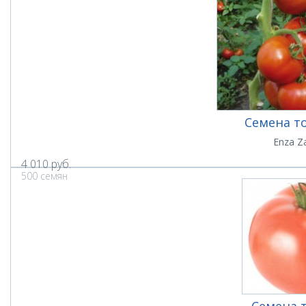
Семена т
Enza Z
4 010
руб.
500 семян