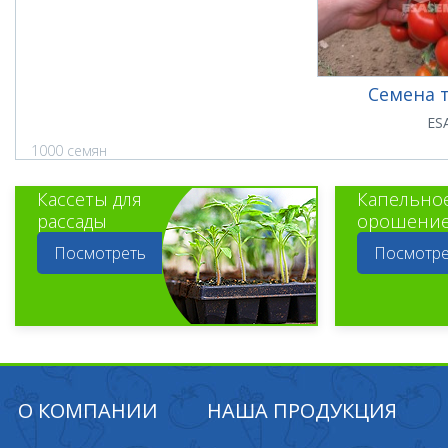
Семена 
ES
1000 семян
Кассеты для
Капельно
рассады
орошени
Посмотреть
Посмотре
О КОМПАНИИ
НАША ПРОДУКЦИЯ