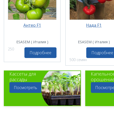
Антео F1
Нада F1
ESASEM ( Италия )
ESASEM ( Италия )
250
Подробнее
Подробнее
500 семян
Кассеты для
Капельно
рассады
орошени
Посмотреть
Посмотре